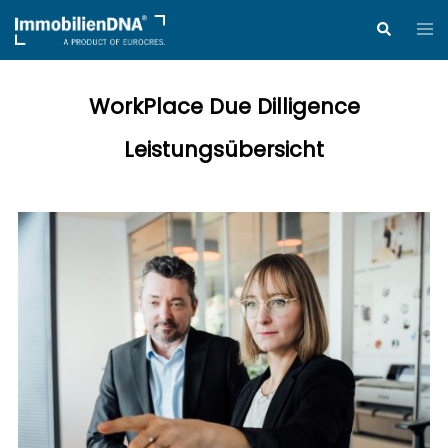
Zum
Me
Suche
Inhalt
ums
springen
WorkPlace Due Dilligence
Leistungsübersicht