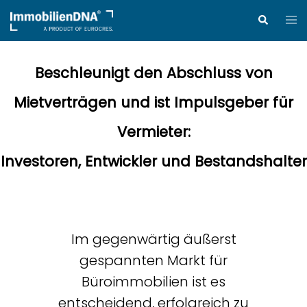
Zum
Me
Suche
Inhalt
ums
springen
Beschleunigt den Abschluss von
Mietverträgen​ und ist Impulsgeber für
Vermieter:​
Investoren, Entwickler und Bestandshalter
Im gegenwärtig äußerst
gespannten Markt für
Büroimmobilien ist es
entscheidend, erfolgreich zu