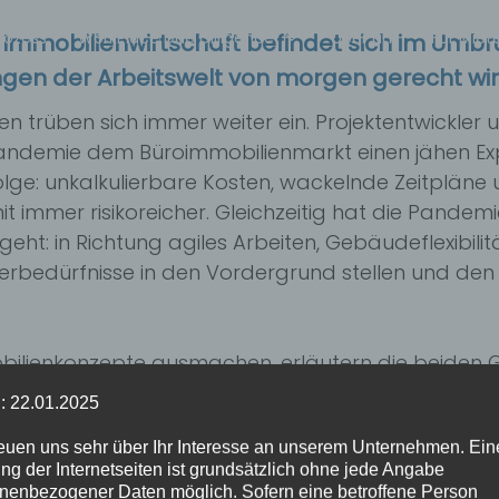
rozess
WorkPlace Due Dilligence
Über uns
Für Miet
 Immobilienwirtschaft befindet sich im Umbr
gen der Arbeitswelt von morgen gerecht wird,
n trüben sich immer weiter ein. Projektentwickler
ndemie dem Büroimmobilienmarkt einen jähen Ex
 Folge: unkalkulierbare Kosten, wackelnde Zeitpläne
it immer risikoreicher. Gleichzeitig hat die Pan
 geht: in Richtung agiles Arbeiten, Gebäudeflexibili
tzerbedürfnisse in den Vordergrund stellen und d
ilienkonzepte ausmachen, erläutern die beiden 
 Kleemann von Eurocres in einem WELT/Contentway
: 22.01.2025
reuen uns sehr über Ihr Interesse an unserem Unternehmen. Ein
ng der Internetseiten ist grundsätzlich ohne jede Angabe
Wir beraten Sie gern
nenbezogener Daten möglich. Sofern eine betroffene Person