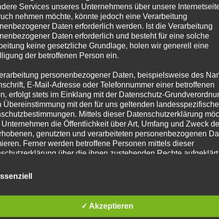
dere Services unseres Unternehmens über unsere Internetseite
uch nehmen möchte, könnte jedoch eine Verarbeitung
nenbezogener Daten erforderlich werden. Ist die Verarbeitung
nenbezogener Daten erforderlich und besteht für eine solche
beitung keine gesetzliche Grundlage, holen wir generell eine
lligung der betroffenen Person ein.
erarbeitung personenbezogener Daten, beispielsweise des Na
nschrift, E-Mail-Adresse oder Telefonnummer einer betroffenen
n, erfolgt stets im Einklang mit der Datenschutz-Grundverordnu
n Übereinstimmung mit den für uns geltenden landesspezifisch
schutzbestimmungen. Mittels dieser Datenschutzerklärung mö
 Unternehmen die Öffentlichkeit über Art, Umfang und Zweck de
rhobenen, genutzten und verarbeiteten personenbezogenen Da
mieren. Ferner werden betroffene Personen mittels dieser
n Gesprächstermin mit unseren führenden Im
schutzerklärung über die ihnen zustehenden Rechte aufgeklärt
aben als für die Verarbeitung Verantwortlicher zahlreiche techn
ssenziell
Telefon: 030-88669050
rganisatorische Maßnahmen umgesetzt, um einen möglichst
nlosen Schutz der über diese Internetseite verarbeiteten
nenbezogenen Daten sicherzustellen. Dennoch können
✓ Akzeptieren
netbasierte Datenübertragungen grundsätzlich Sicherheitslücke