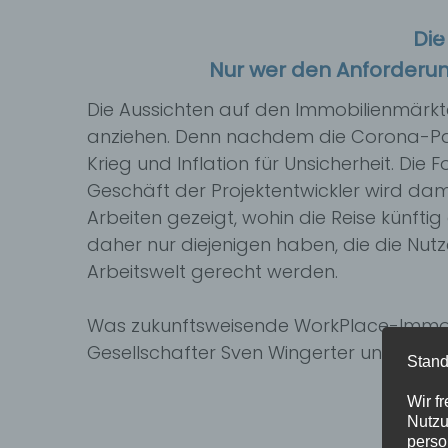
Zum
P
Die
Inhalt
springen
Nur wer den Anforderun
Die Aussichten auf den Immobilienmärkte
anziehen. Denn nachdem die Corona-Pa
Krieg und Inflation für Unsicherheit. Die
Geschäft der Projektentwickler wird dam
Arbeiten gezeigt, wohin die Reise künftig
daher nur diejenigen haben, die die Nu
Arbeitswelt gerecht werden.
Was zukunftsweisende WorkPlace-Immob
Gesellschafter Sven Wingerter und Jens
Stand
Wir f
Nutzu
perso