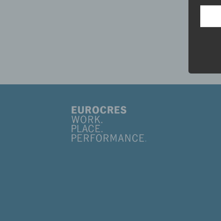
aufwe
Aus d
perso
telef
Begr
Die D
Europ
Daten
Daten
Kunde
dies 
Begrif
Wir v
folge
© 2026 EUROCRES Consulting GmbH I
I