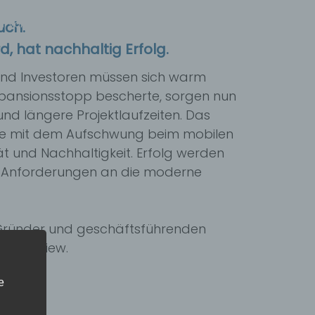
Suche
er von Büroimmobilien
Flächeneffizienzrechner
uch.
 hat nachhaltig Erfolg.
 und Investoren müssen sich warm
pansionsstopp bescherte, sorgen nun
 und längere Projektlaufzeiten. Das
demie mit dem Aufschwung beim mobilen
tät und Nachhaltigkeit. Erfolg werden
en Anforderungen an die moderne
Gründer und geschäftsführenden
-Interview.
e
!